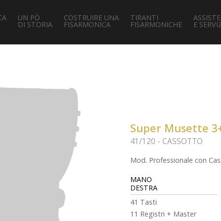
CA
UN PÒ
COSTRUIRE UNA
TIRANTI
ASSIST
DI STORIA
FISARMONICA
FISARMONICHE
E SERVIZ
Super Musette 3
41/120 - CASSOTTO
Mod. Professionale con Ca
MANO
DESTRA
41 Tasti
11 Registri + Master