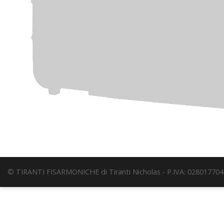
© TIRANTI FISARMONICHE di Tiranti Nicholas - P.IVA: 028017704