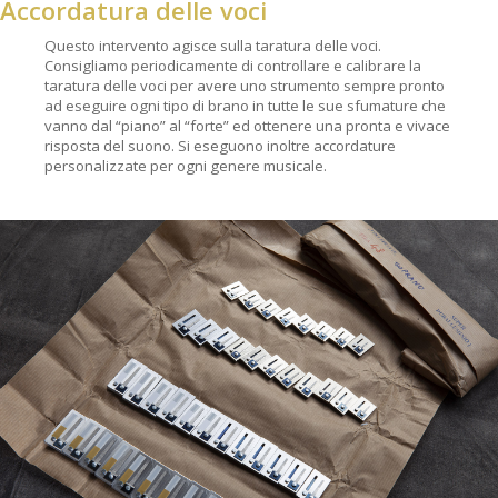
Accordatura delle voci
Questo intervento agisce sulla taratura delle voci.
Consigliamo periodicamente di controllare e calibrare la
taratura delle voci per avere uno strumento sempre pronto
ad eseguire ogni tipo di brano in tutte le sue sfumature che
vanno dal “piano” al “forte” ed ottenere una pronta e vivace
risposta del suono. Si eseguono inoltre accordature
personalizzate per ogni genere musicale.