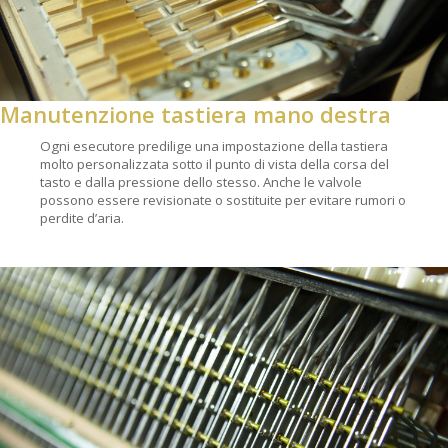
Manutenzione tastiera mano destra
Ogni esecutore predilige una impostazione della tastiera
molto personalizzata sotto il punto di vista della corsa del
tasto e dalla pressione dello stesso. Anche le valvole
possono essere revisionate o sostituite per evitare rumori o
perdite d’aria.