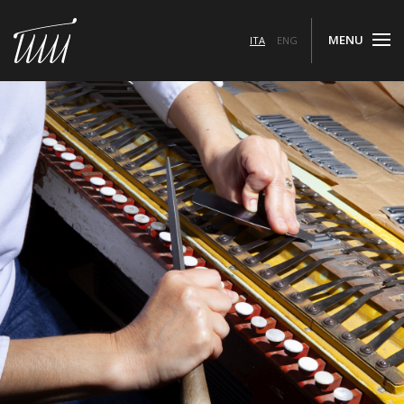
MENU
ITA
ENG