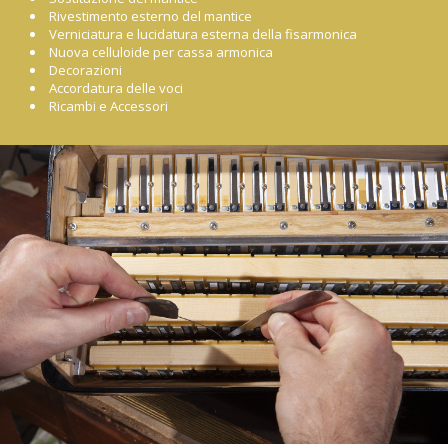
Rivestimento esterno del mantice
Verniciatura e lucidatura esterna della fisarmonica
Nuova celluloide per cassa armonica
Decorazioni
Accordatura delle voci
Ricambi e Accessori